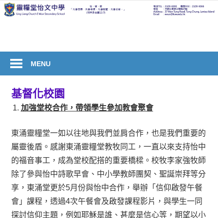
Skip
to
welcome
content
to
Ling
Liang
MENU
Church
E
基督化校園
Wun
加強堂校合作，帶領學生參加教會聚會
Secondary
School
東涌靈糧堂一如以往地與我們並肩合作，也是我們重要的
屬靈後盾。感謝東涌靈糧堂教牧同工，一直以來支持怡中
的福音事工，成為堂校配搭的重要橋樑。校牧李家強牧師
除了參與怡中詩歌早會、中小學教師團契、聖誕崇拜等分
享，東涌堂更於5月份與怡中合作，舉辦「信仰啟發午餐
會」課程，透過4次午餐會及啟發課程影片，與學生一同
探討信仰主題，例如耶穌是誰、甚麼是信心等，期望以小