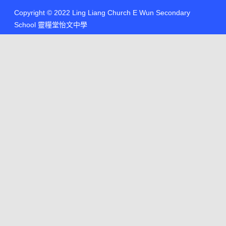
Copyright © 2022 Ling Liang Church E Wun Secondary
School 靈糧堂怡文中學