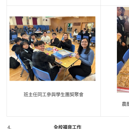
班主任同工參與學生團契聚會
農
全校福音工作