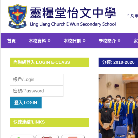
Skip
to
content
welcome
首頁
本校資料
本校計劃
學校簡介
家
to
Ling
Liang
內聯網登入 LOGIN E-CLASS
分類:
2019-2020
Church
E
Wun
Secondary
School
快速連結/LINKS