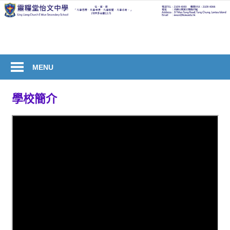
Skip
to
welcome
content
to
Ling
Liang
MENU
Church
E
學校簡介
Wun
Secondary
School