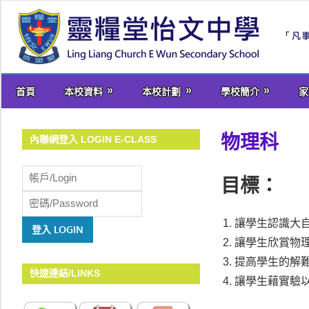
Skip
to
content
welcome
首頁
本校資料
本校計劃
學校簡介
家
to
Ling
Liang
物理科
內聯網登入 LOGIN E-CLASS
Church
E
目標：
Wun
Secondary
讓學生認識大
School
讓學生欣賞物
提高學生的解
快速連結/LINKS
讓學生藉實驗