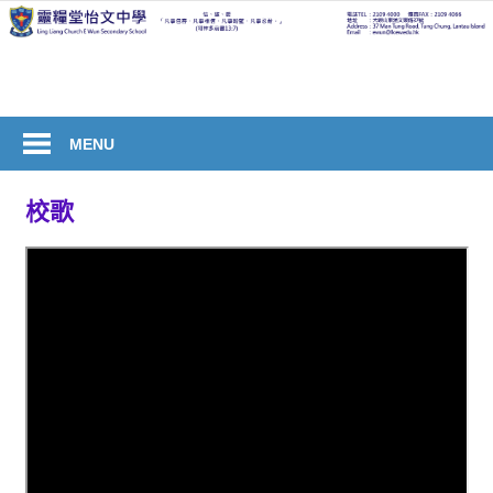
Skip
to
welcome
content
to
Ling
Liang
MENU
Church
E
校歌
Wun
Secondary
School