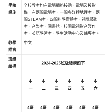
學校
全校教室均有電腦網絡接點、電腦及投影
設施
機，有兩間電腦室、一間多媒體地理室、兩
間STEAM室、四間科學實驗室、視覺藝術
室、音樂室、圖書館、校園電視影音製作
室、英語學習室、學生活動中心及輔導室。
教學
中文
語言
班級
2024-2025
班級結構如下
結構
中
中
中
中
中
中
一
二
三
四
五
六
4
班
4
班
4
班
4
班
4
班
4
班