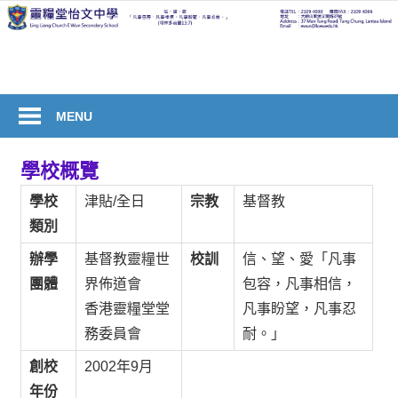
Skip
to
welcome
content
to
Ling
Liang
MENU
Church
E
學校概覽
Wun
學校
津貼/全日
宗教
基督教
Secondary
類別
School
辦學
基督教靈糧世
校訓
信、望、愛「凡事
團體
界佈道會
包容，凡事相信，
香港靈糧堂堂
凡事盼望，凡事忍
務委員會
耐。」
創校
2002年9月
年份