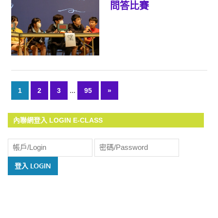
問答比賽
...
1
2
3
95
Next
»
文
Posts
章
內聯網登入 LOGIN E-CLASS
導
覽