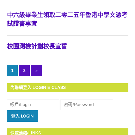
中六級畢業生領取二零二五年香港中學文憑考
試證書事宜
校園測檢計劃校長宣誓
1
2
Next
»
文
Posts
章
內聯網登入 LOGIN E-CLASS
導
覽
快速連結/LINKS