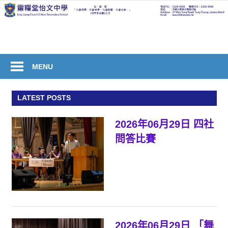
Skip
to
welcome
content
to
Ling
Liang
MENU
Church
E
LATEST POSTS
Wun
Secondary
2026年06月29日 四社
School
問答比賽
2026年06月29日 「舞