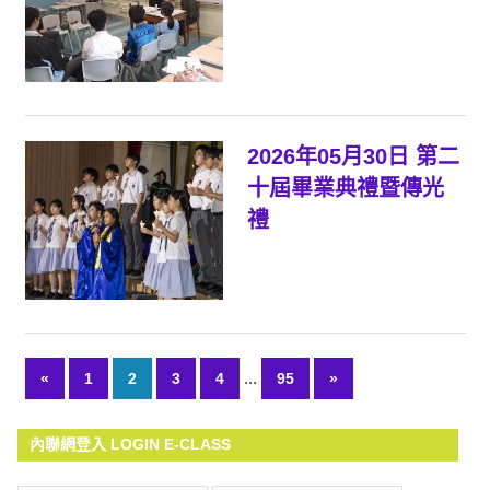
2026年05月30日 第二
十屆畢業典禮暨傳光
禮
...
«
Previous
1
2
3
4
95
Next
»
文
Posts
Posts
章
內聯網登入 LOGIN E-CLASS
導