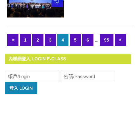
...
«
Previous
1
2
3
4
5
6
95
Next
»
文
Posts
Posts
章
內聯網登入 LOGIN E-CLASS
導
覽