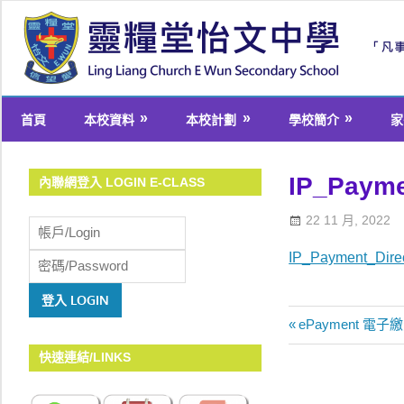
Skip
to
content
welcome
首頁
本校資料
本校計劃
學校簡介
家
to
Ling
Liang
IP_Payme
內聯網登入 LOGIN E-CLASS
Church
22 11 月, 2022
E
Wun
IP_Payment_Dire
Secondary
School
Previous
ePayment 電子
文
Post:
快速連結/LINKS
章