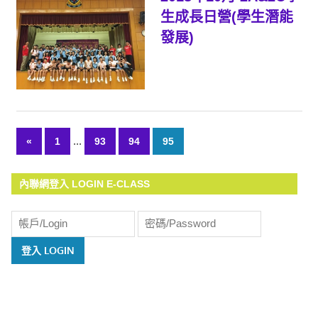
生成長日營(學生潛能
發展)
...
«
Previous
1
93
94
95
文
Posts
章
內聯網登入 LOGIN E-CLASS
導
覽