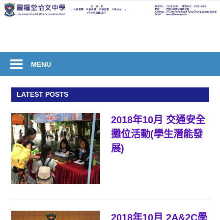
Skip
to
welcome
content
to
Ling
Liang
MENU
Church
E
LATEST POSTS
Wun
Secondary
2018年10月 交通安全
School
攤位活動(學生潛能發
展)
2018年10月 2A&2C學