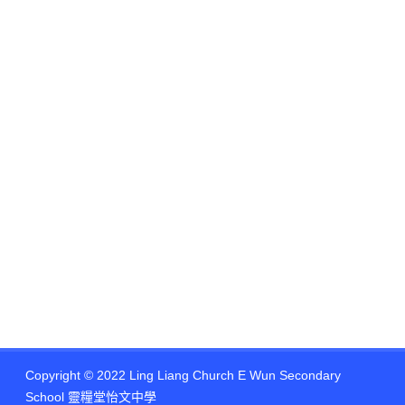
Copyright © 2022 Ling Liang Church E Wun Secondary
School 靈糧堂怡文中學