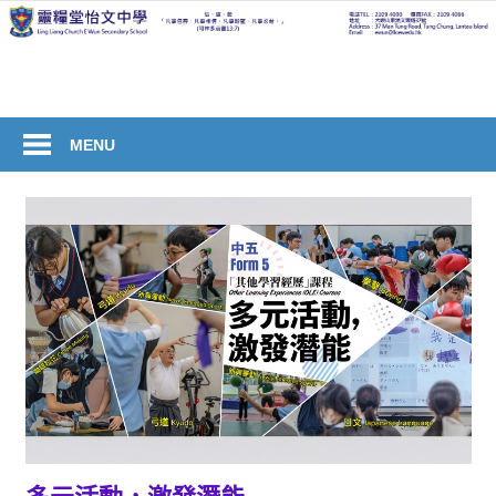
Skip
to
welcome
content
to
Ling
Liang
MENU
Church
E
Wun
Secondary
School