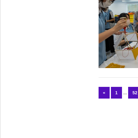
...
«
Previous
1
52
文
Posts
章
導
覽