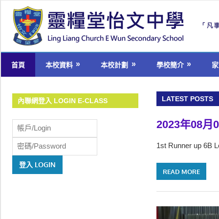
Skip
to
content
welcome
首頁
本校資料
本校計劃
學校簡介
家
to
Ling
Liang
LATEST POSTS
內聯網登入 LOGIN E-CLASS
Church
2023年08
E
Wun
1st Runner up 6B 
Secondary
School
READ MORE