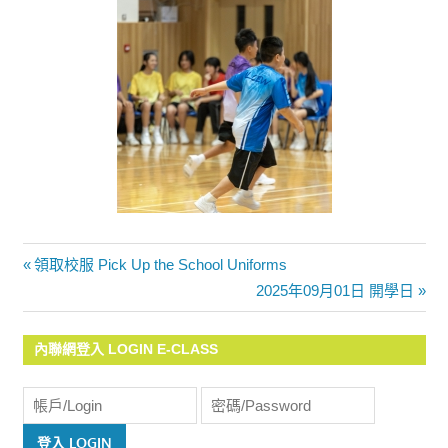
Previous
領取校服 Pick Up the School Uniforms
文
Post:
Next
2025年09月01日 開學日
Post:
章
內聯網登入 LOGIN E-CLASS
導
覽