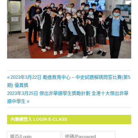
Previous
2023年3月22日 勵進教育中心 – 中史試題解碼問答比賽(第5
文
期) 優異獎
Post:
Next
2023年3月25日 傑出非華語學生獎勵計劃 全港十大傑出非華
章
Post:
語中學生
導
內聯網登入 LOGIN E-CLASS
覽