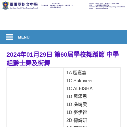
Skip
to
welcome
content
to
Ling
Liang
MENU
Church
E
2024年01月29日 第60屆學校舞蹈節 中學
Wun
組爵士舞及街舞
Secondary
1A 區嘉宴
School
1C Sukhveer
1C ALEISHA
1D 羅頌恩
1D 冼靖雯
1D 麥伊禮
2D 德詩妍