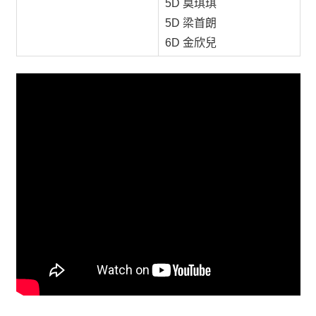
5D 莫琪琪
5D 梁首朗
6D 金欣兒